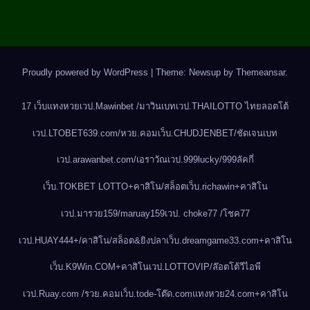
Proudly powered by WordPress
|
Theme: Newsup by
Themeansar
.
17 เว็บแทงหวย
เวป.Mawinbet /มาวินเบท
เวป.THAILOTTO ไทยลอตโต้
เวป.LTOBET639.com/หวย.คอม
เว็บ.CHUDJENBET/ชัดเจนเบท
เวป.arawanbet.com/เอราวัณ
เวป.999lucky/999ลัคกี่
เว็บ.TOKBET LOTTO+คาสิโน/สล็อต
เว็บ.richawin+คาสิโน
เวป.มารวย159/maruay159
เวป. choke77 /โชค77
เวป.HUAY444+/คาสิโน/สล็อต&ยิงปลา
เว็บ.dreamgame33.com+คาสิโน
เว็บ.K9Win.COM+คาสิโน
เวป.LOTTOVIP/ล๊อตโต้วีไอพี
เวป.Ruay.com /รวย.คอม
เว็บ.tode-โต๊ด.com
แทงหวย24.com+คาสิโน