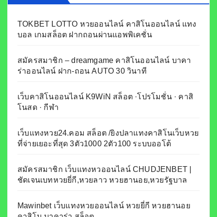
TOKBET LOTTO หวยออนไลน์ คาสิโนออนไลน์ แทง
บอล เกมสล็อต ฝากถอนผ่านแอพพิเคชั่น
สมัครสมาชิก – dreamgame คาสิโนออนไลน์ บาคา
ร่าออนไลน์ ฝาก-ถอน AUTO 30 วินาที
เว็บคาสิโนออนไลน์ K9WiN ‎สล็อต ·‎โปรโมชั่น · ‎คาสิ
โนสด · ‎กีฬา
เว็บแทงหวย24.คอม สล็อต /ยิงปลาแทงคาสิโนเว็บหวย
ที่จ่ายเยอะที่สุด 3ตัว1000 2ตัว100 ระบบออโต้
สมัครสมาชิก เว็บแทงหวออนไลน์ CHUDJENBET |
ชัดเจนเบทหวยยี่กี,หวยลาว หวยฮานอย,หวยรัฐบาล
Mawinbet เว็บแทงหวยออนไลน์ หวยยี่กี หวยฮานอย
คาสิโน บาคาร่า สล็อต