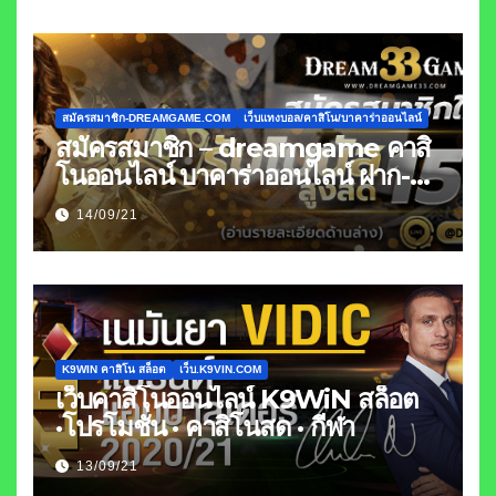
สมัครสมาชิก-DREAMGAME.COM
เว็บแทงบอล/คาสิโน/บาคาร่าออนไลน์
สมัครสมาชิก – dreamgame คาสิ
โนออนไลน์ บาคาร่าออนไลน์ ฝาก-
ถอน AUTO 30 วินาที
14/09/21
K9WIN คาสิโน สล็อต
เว็บ.K9VIN.COM
เว็บคาสิโนออนไลน์ K9WiN ‎สล็อต
·‎โปรโมชั่น · ‎คาสิโนสด · ‎กีฬา
13/09/21