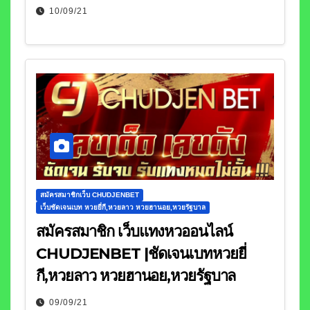
10/09/21
สมัครสมาชิกเว็บ CHUDJENBET
เว็บชัดเจนเบท หวยยี่กี,หวยลาว หวยฮานอย,หวยรัฐบาล
สมัครสมาชิก เว็บแทงหวออนไลน์
CHUDJENBET |ชัดเจนเบทหวยยี่
กี,หวยลาว หวยฮานอย,หวยรัฐบาล
09/09/21