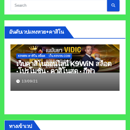
อันดับเวปแทงหวย+คาสิโน
สมัครด่วนวันนี้ เว็บแทงหวยออนไลน์
9WiN ‎สล็อต
เว็บแทงหวย24.คอม สล็อต /ยิงปลาแทงคาสิโน
· ‎กีฬา
เว็บแทงหวย24.คอม สล็อต /ย
แทงคาสิโนเว็บหวยที่จ่ายเยอะที
3ตัว1000 2ตัว100 ระบบออโต
10/09/21
ทางเข้าเวป