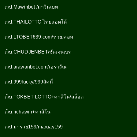
เวป.Mawinbet /มาวินเบท
เวป.THAILOTTO ไทยลอตโต้
เวป.LTOBET639.com/หวย.คอม
เว็บ.CHUDJENBET/ชัดเจนเบท
เวป.arawanbet.com/เอราวัณ
เวป.999lucky/999ลัคกี่
เว็บ.TOKBET LOTTO+คาสิโน/สล็อต
เว็บ.richawin+คาสิโน
เวป.มารวย159/maruay159