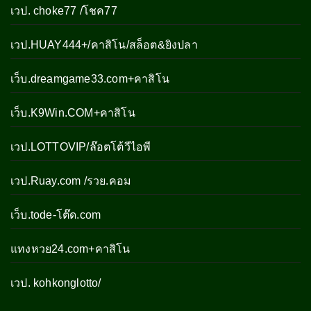
เวป. choke77 /โชค77
เวป.HUAY444+/คาสิโน/สล็อต&ยิงปลา
เว็บ.dreamgame33.com+คาสิโน
เว็บ.K9Win.COM+คาสิโน
เวป.LOTTOVIP/ล๊อตโต้วีไอพี
เวป.Ruay.com /รวย.คอม
เว็บ.tode-โต๊ด.com
แทงหวย24.com+คาสิโน
เวป. kohkonglotto/