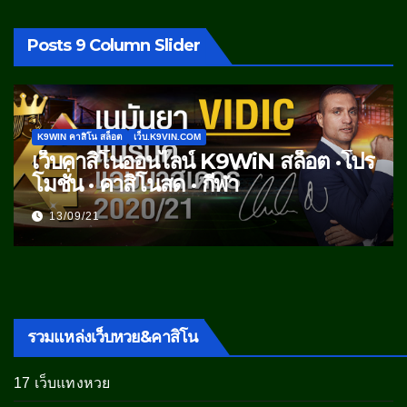
Posts 9 Column Slider
สมัครด่วนวันนี้ เว็บแทงหวยออนไลน์
เว็บแทงหวย24.คอม สล็อต /ยิงปลาแทงคาสิโน
N ‎สล็อต ·‎โปร
เว็บแทงหวย24.คอม สล็อต 
คาสิโนเว็บหวยที่จ่ายเยอะที่
2ตัว100 ระบบออโต้
10/09/21
รวมแหล่งเว็บหวย&คาสิโน
17 เว็บแทงหวย