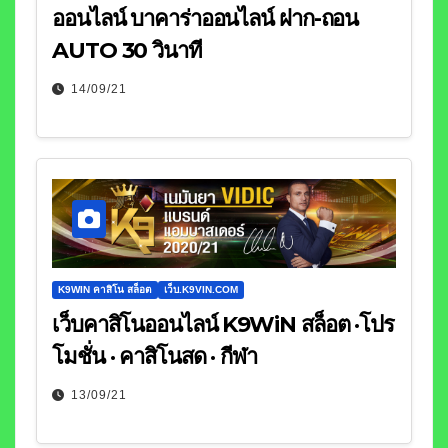
ออนไลน์ บาคาร่าออนไลน์ ฝาก-ถอน
AUTO 30 วินาที
14/09/21
K9WIN คาสิโน สล็อต
เว็บ.K9VIN.COM
เว็บคาสิโนออนไลน์ K9WiN ‎สล็อต ·‎โปร
โมชั่น · ‎คาสิโนสด · ‎กีฬา
13/09/21