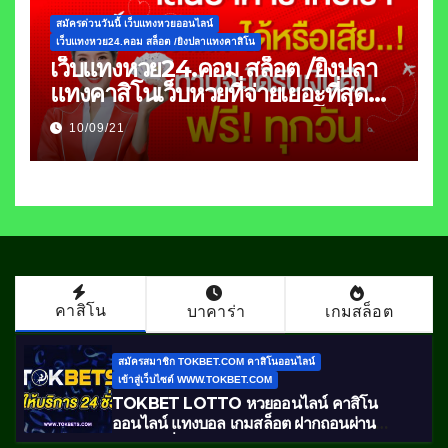
สมัครด่วนวันนี้ เว็บแทงหวยออนไลน์
เว็บแทงหวย24.คอม สล็อต /ยิงปลาแทงคาสิโน
เว็บแทงหวย24.คอม สล็อต /ยิงปลา
แทงคาสิโนเว็บหวยที่จ่ายเยอะที่สุด
3ตัว1000 2ตัว100 ระบบออโต้
10/09/21
คาสิโน
บาคาร่า
เกมสล็อต
สมัครสมาชิก TOKBET.COM คาสิโนออนไลน์
เข้าสู่เว็บไซต์ WWW.TOKBET.COM
TOKBET LOTTO หวยออนไลน์ คาสิโน
ออนไลน์ แทงบอล เกมสล็อต ฝากถอนผ่าน
แอพพิเคชั่น