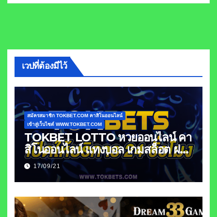
เวปที่ต้องมีไว้
สมัครสมาชิก TOKBET.COM คาสิโนออนไลน์
เข้าสู่เว็บไซต์ WWW.TOKBET.COM
TOKBET LOTTO หวยออนไลน์ คา
สิโนออนไลน์ แทงบอล เกมสล็อต ฝาก
ถอนผ่านแอพพิเคชั่น
17/09/21