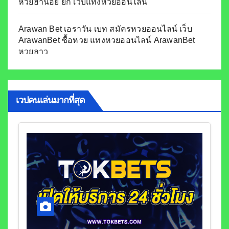
หวยฮานอย ยี่กี่ เว็บแทงหวยออนไลน์
Arawan Bet เอราวัน เบท สมัครหวยออนไลน์ เว็บ
ArawanBet ซื้อหวย แทงหวยออนไลน์ ArawanBet
หวยลาว
เวปคนเล่นมากที่สุด