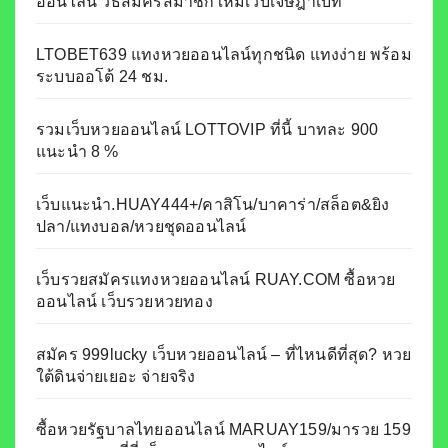
ออนไลน์ วิธีสมัครสมาชิกใหม่เว็บเจษฎาเบท
LTOBET639 แทงหวยออนไลน์ทุกชนิด แทงง่าย พร้อม
ระบบออโต้ 24 ชม.
รวมเว็บหวยออนไลน์ LOTTOVIP ที่นี้ บาทละ 900
แนะนำ 8 %
เว็บแนะนำ.HUAY444+/คาสิโน/บาคาร่า/สล็อต&ยิง
ปลา/แทงบอล/หวยชุดออนไลน์
เว็บรวยสมัครแทงหวยออนไลน์ RUAY.COM ซื้อหวย
ออนไลน์ เว็บรวยหวยทอง
สมัคร 999lucky เว็บหวยออนไลน์ – ที่ไหนดีที่สุด? หวย
ใต้ดินจ่ายเยอะ จ่ายจริง
ซื้อหวยรัฐบาลไทยออนไลน์ MARUAY159/มารวย 159