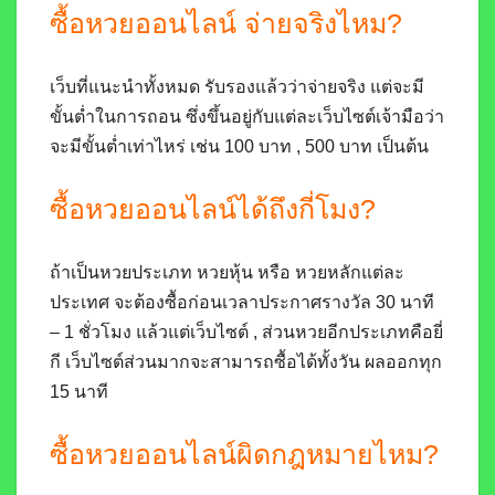
คำถามพบบ่อย เกี่ยวกับการซื้อหวยออนไลน์
ซื้อหวยออนไลน์ จ่ายจริงไหม?
เว็บที่แนะนำทั้งหมด รับรองแล้วว่าจ่ายจริง แต่จะมี
ขั้นต่ำในการถอน ซึ่งขึ้นอยู่กับแต่ละเว็บไซต์เจ้ามือว่า
จะมีขั้นต่ำเท่าไหร่ เช่น 100 บาท , 500 บาท เป็นต้น
ซื้อหวยออนไลน์ได้ถึงกี่โมง?
ถ้าเป็นหวยประเภท หวยหุ้น หรือ หวยหลักแต่ละ
ประเทศ จะต้องซื้อก่อนเวลาประกาศรางวัล 30 นาที
– 1 ชั่วโมง แล้วแต่เว็บไซต์ , ส่วนหวยอีกประเภทคือยี่
กี เว็บไซต์ส่วนมากจะสามารถซื้อได้ทั้งวัน ผลออกทุก
15 นาที