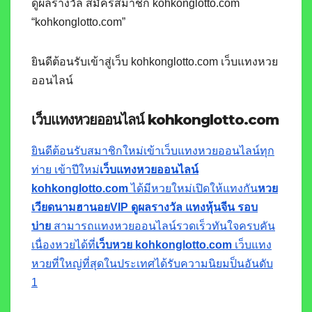
สมัครสมาชิก kohkonglotto.com – ดูผลรางวัล
แทงหุ้นจีน รอบบ่าย แทงหุ้นดาวน์โจน
ดูผลรางวัล สมัครสมาชิก kohkonglotto.com
“kohkonglotto.com”
ยินดีต้อนรับเข้าสู่เว็บ kohkonglotto.com เว็บแทงหวย
ออนไลน์
เว็บแทงหวยออนไลน์ kohkonglotto.com
ยินดีต้อนรับสมาชิกใหม่เข้าเว็บแทงหวยออนไลน์ทุก
ท่าย เข้าปีใหม่
เว็บแทงหวยออนไลน์
kohkonglotto.com
ได้มีหวยใหม่เปิดให้แทงกัน
หวย
เวียดนามฮานอยVIP ดูผลรางวัล แทงหุ้นจีน รอบ
บ่าย
สามารถแทงหวยออนไลน์รวดเร็วทันใจครบคัน
เนื่องหวยได้ที่
เว็บหวย kohkonglotto.com
เว็บแทง