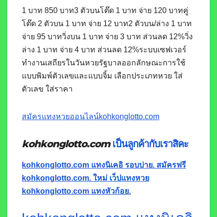
นาที หวยหุ้นไทย หวยมาเลย์ หวยลาว หวยหุ้นต่าง
ประเทศ++ หวยเวียดนาม< แทงหวยออนไลน์ ><
บริหารงานโดยทีมงาน เฮียกัง เกาะกง>การออกผล
รางวัลแบบโปร่งใส<<< หวยยี่กี-ปิงปอง >>>3 ตัวจ่าย
1 บาท 850 บาท3 ตัวบนโต๊ด 1 บาท จ่าย 120 บาทคู่
โต๊ด 2 ตัวบน 1 บาท จ่าย 12 บาท2 ตัวบน/ล่าง 1 บาท
จ่าย 95 บาทวิ่งบน 1 บาท จ่าย 3 บาท ส่วนลด 12%วิ่ง
ล่าง 1 บาท จ่าย 4 บาท ส่วนลด 12%ระบบเซฟเวอร์
ทำงานเสถียรในวันหวยรัฐบาลออกลักษณะการใช้
แบบพิมพ์ตัวเลขและแบบจิ้ม เลือกประเภทหวย ใส่
ตัวเลข ใส่ราคา
สมัครแทงหวยออนไลน์kohkonglotto.com
kohkonglotto.com
เป็นลูกค้ากับเราสิคะ
kohkonglotto.com แทงนิเคอิ รอบบ่าย. สมัครฟรี