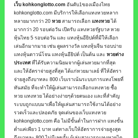
หวยที่ใหญ่ที่สุดในประเทศได้รับความนิยมป็นอันดับ
1
เว็บ kohkonglotto.com
อันดับ1ของเมืองไทย
kohkonglotto.com มีบริการให้เลือกแทงหวยหลาก
หลายมากกว่า 20
หวย
สามารถเลือก
แทงหวย
ได้
มากกว่า 20 รอบต่อวัน เปิดรับ
แทงหวยรัฐบาล
หวย
หุ้นไทย 5 รอบต่อวัน และ แทงหุ้นอียิปต์ที่มีให้เลือก
เล่นอีกมากมาย เช่น ดูผลรางวัล แทงหุ้นจีน รอบบ่าย
แทงหุ้นดาวน์โจน แทงหุ้นอียิปต์ เป็นต้น และ
หวยต่าง
ประเทศ
ที่ได้รับความนิยมจากผู้เล่นหวยมากที่สุด
และให้อัตราจ่ายสูงที่สุด ได้แก่หวยมาเลย์ ที่ให้อัตรา
จ่ายสูงถึงบาทละ 800 เว็บเราเน้นระบบการแทงโพยที่
ทันสมัย ที่จะทำให้ผู้เล่นสามารถเลือกแทงหวย ซื้อ
หวย แทงหวย ได้อย่างง่ายๆด้วยตนเอง เเละที่สำคัญ
ระบบถูกเเบบมาเพื่อให้ผูเล่นสามารถใช้งานได้อย่าง