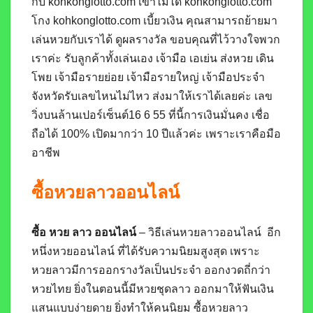
ผลรางวัล และ แทงหุ้นดาวน์โจน เว็บ
kohkonglotto.com ตอบโจทย์ หุ้นไทยเช้า เลขเด็ดราย
วัน เลขวิ่งบนล้านเปอร์เซ็นต์16 6 55 ถ้ามีปัญหาเกี่ยว
กับ kohkonglotto.com เข้าไม่ได้ kohkonglotto.com
โกง kohkonglotto.com เบี้ยวเงิน คุณสามารถย้ายมา
เล่นหวยกับเราได้ ดูผลรางวัล ขอบคุณที่ไว้วางใจพวก
เราค่ะ รับลูกค้าทั้งเล่นเอง เจ้ามือ เอเย่น ส่งหวย เดิน
โพย เจ้ามือรายย่อย เจ้ามือรายใหญ่ เจ้ามือประจำ
จังหวัดรับเลขไหนไม่ไหว ส่งมาให้เราได้เลยค่ะ เลข
วิ่งบนล้านเปอร์เซ็นต์16 6 55 ที่นี้การเงินมั่นคง เชื่อ
ถือได้ 100% เปิดมากว่า 10 ปีแล้วค่ะ เพราะเราคือมือ
อาชีพ
ซื้อหวยลาวออนไลน์
ซื้อ หวย ลาว ออนไลน์
– วิธีเล่นหวยลาวออนไลน์ อีก
หนึ่งหวยออนไลน์ ที่ได้รับความนิยมสูงสุด เพราะ