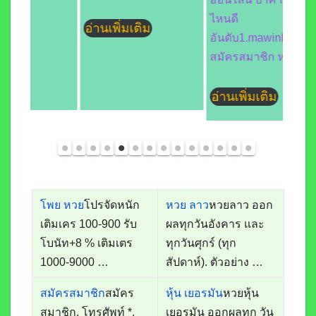
วิธีส
ไหนดี
อ่านเพิ่มเติม
เว็บห
อันดับ1.mawinbet
เข้าท
สมัครสมาชิก หวยรัฐ…
อ่านเ
อ่านเพิ่มเติม
โพย หวย
โปรจัดหนัก
หวย ลาว
หวยลาว ออก
เติมเคร 100-900 รับ
ผลทุกวันอังคาร และ
โบนัท+8 % เติมเตร
ทุกวันศุกร์ (ทุก