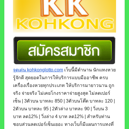
จุดเด่น kohkonglotto.com
เว็บนี้มีตำนาน นักแทงหวย
รู้จักดี สุดยอดในการให้บริการแบบมืออาชีพ ครบ
เครื่องเรื่องหวยทุกประเภท ให้บริการมายาวนาน ถูก
จริง จ่ายจริง ไม่เคยโกงราคาจ่ายสูงสุด ไม่ลดเปอร์
เซ็น | 3ตัวบน บาทละ 850 | 3ตัวบนโต๊ด บาทละ 120 |
2ตัวบน บาทละ 95 | 2ตัวล่าง บาทละ 90 | วิ่งบน 3
บาท ลด12% | วิ่งล่าง 4 บาท ลด12% | สำหรับท่าน
ชอบส่วนลดเปอร์เซ็นเยอะ ทางเว็บก็มีแผนการแทงที่