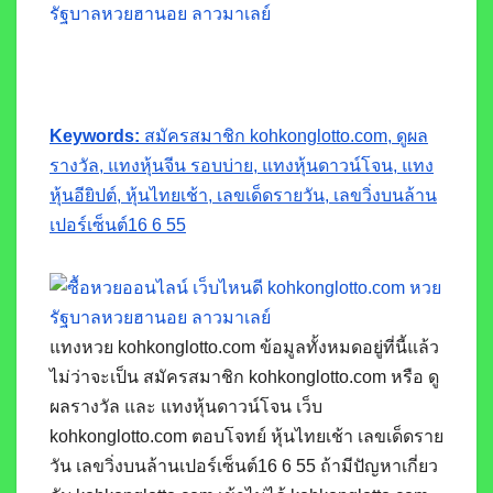
จ่ายจริงอัตราจ่ายสูงต้อง kohkonglotto.com
ซื้อหวยออนไลน์ เว็บไหนดี kohkonglotto.com หวยรัฐบาลหวย
ฮานอย ลาวมาเลย์
Keywords:
สมัครสมาชิก kohkonglotto.com, ดูผล
รางวัล, แทงหุ้นจีน รอบบ่าย, แทงหุ้นดาวน์โจน, แทง
หุ้นอียิปต์, หุ้นไทยเช้า, เลขเด็ดรายวัน, เลขวิ่งบนล้าน
เปอร์เซ็นต์16 6 55
แทงหวย kohkonglotto.com ข้อมูลทั้งหมดอยู่ที่นี้แล้ว
ไม่ว่าจะเป็น สมัครสมาชิก kohkonglotto.com หรือ ดู