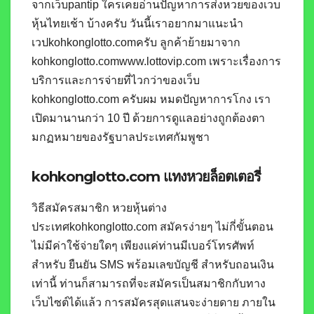
kohkonglotto.com แทงหวยมาเลย์
จากเว็บpantip ใครเคยอ่านปัญหาการส่งหวยของเวบ
หุ้นไทยเช้า บ้างครับ วันนี้เราอยากมาแนะนำ
เวปkohkonglotto.comครับ ลูกค้าย้ายมาจาก
kohkonglotto.comwww.lottovip.com เพราะเรื่องการ
บริการและการจ่ายที่ไวกว่าของเว็บ
kohkonglotto.com ครับผม หมดปัญหาการโกง เรา
เปิดมานานกว่า 10 ปี ด้วยการดูแลอย่างถูกต้องตา
มกฏหมายของรัฐบาลประเทศกัมพูชา
kohkonglotto.com แทงหวยล็อตเตอรี่
วิธีสมัครสมาชิก หวยหุ้นต่าง
ประเทศkohkonglotto.com สมัครง่ายๆ ไม่กี่ขั้นตอน
ไม่มีค่าใช้จ่ายใดๆ เพียงแค่ท่านมีเบอร์โทรศัพท์