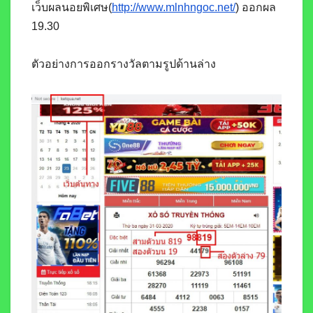
ซึ่งทางเว็บจะอ้างอิงผลรางวัลจากเว็บ ต้นทางดังนี้
เท่านั้น
เว็บผลธรรมดา(
http://ketqua.net/
) ออกผล18.30
เว็บผลนอยพิเศษ(
http://www.mlnhngoc.net/
) ออกผล
19.30
ตัวอย่างการออกรางวัลตามรูปด้านล่าง