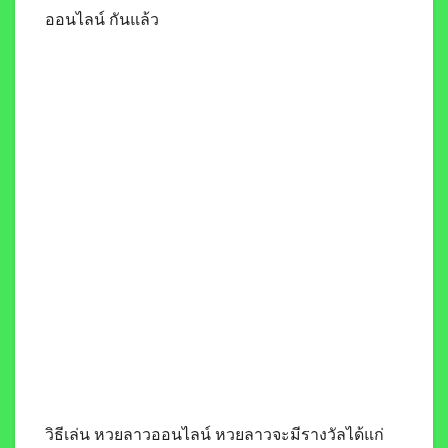
หวยลาวมีการออกรางวัลเป็นประจำ ออกงวดถี่กว่า
หวยไทย ยิ่งในตอนนี้มีหวยชุดลาว ออกมาให้ฟันเงิน
แสนแบบง่ายดาย ยิ่งทำให้คนนิยม ซื้อหวยลาว
ออนไลน์ กันแล้ว